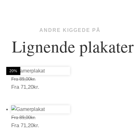
ANDRE KIGGEDE PÅ
Lignende plakater
20%
20%
20%
20%
20%
20%
Prisinterval:
Fra
89,00
kr.
Prisinterval:
Fra
71,20
kr.
89,00kr.
71,20kr.
Prisinterval:
Fra
89,00
kr.
Prisinterval:
Fra
71,20
kr.
89,00kr.
71,20kr.