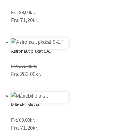
Prisinterval:
Fra
89,00
kr.
Prisinterval:
Fra
71,20
kr.
89,00kr.
71,20kr.
Astronaut plakat SÆT
Prisinterval:
Fra
376,00
kr.
Prisinterval:
Fra
282,00
kr.
376,00kr.
282,00kr.
Månebil plakat
Prisinterval:
Fra
89,00
kr.
Prisinterval:
Fra
71,20
kr.
89,00kr.
71,20kr.