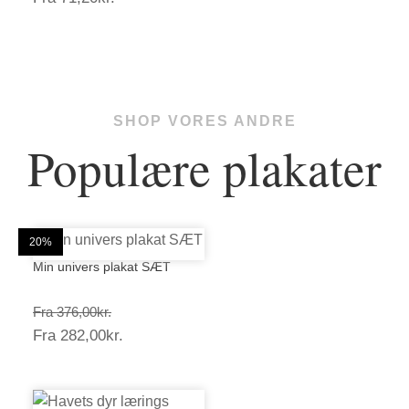
71,20kr.
SHOP VORES ANDRE
Populære plakater
25%
25%
20%
20%
25%
20%
20%
20%
25%
20%
20%
20%
Min univers plakat SÆT
Prisinterval:
Fra
376,00
kr.
Prisinterval:
Fra
282,00
kr.
376,00kr.
282,00kr.