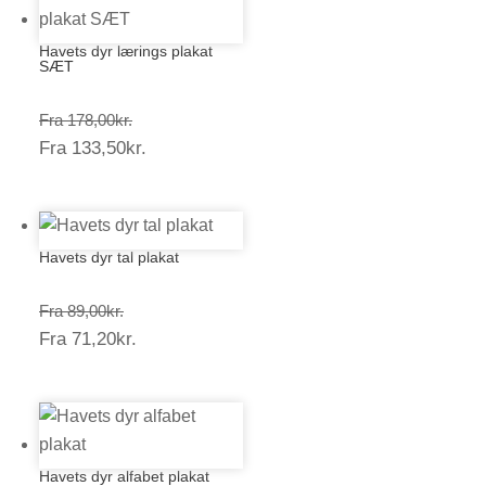
Havets dyr lærings plakat
SÆT
Prisinterval:
Fra
178,00
kr.
Prisinterval:
Fra
133,50
kr.
178,00kr.
133,50kr.
Havets dyr tal plakat
Prisinterval:
Fra
89,00
kr.
Prisinterval:
Fra
71,20
kr.
89,00kr.
71,20kr.
Havets dyr alfabet plakat