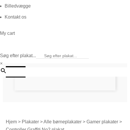
Billedvægge
Kontakt os
My cart
Søg efter plakat...
×
20%
Hjem
>
Plakater
>
Alle børneplakater
>
Gamer plakater
>
Controller Graffiti No2 plakat