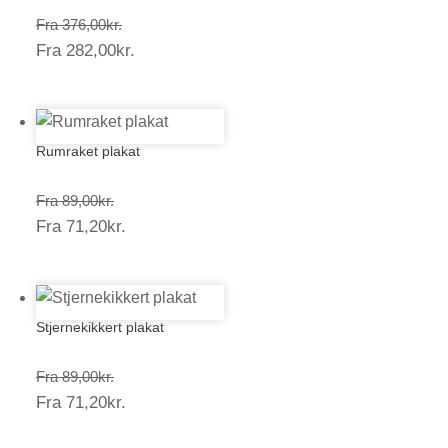
Prisinterval:
Fra
376,00
kr.
Prisinterval:
Fra
282,00
kr.
376,00kr.
282,00kr.
Rumraket plakat
Prisinterval:
Fra
89,00
kr.
Prisinterval:
Fra
71,20
kr.
89,00kr.
71,20kr.
Stjernekikkert plakat
Prisinterval:
Fra
89,00
kr.
Prisinterval:
Fra
71,20
kr.
89,00kr.
71,20kr.