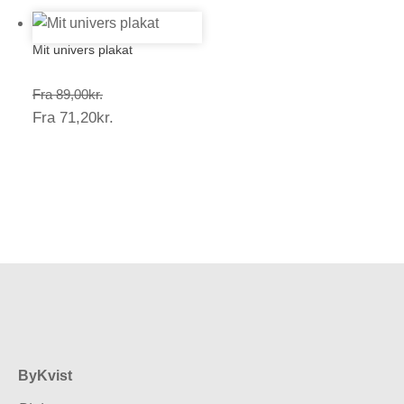
Mit univers plakat
Prisinterval:
Fra
89,00
kr.
Prisinterval:
Fra
71,20
kr.
89,00kr.
71,20kr.
ByKvist