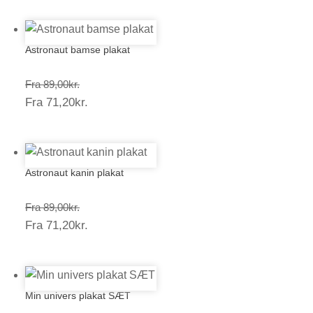
Astronaut bamse plakat
Prisinterval:
Fra
89,00
kr.
Prisinterval:
Fra
71,20
kr.
89,00kr.
71,20kr.
Astronaut kanin plakat
Prisinterval:
Fra
89,00
kr.
Prisinterval:
Fra
71,20
kr.
89,00kr.
71,20kr.
Min univers plakat SÆT