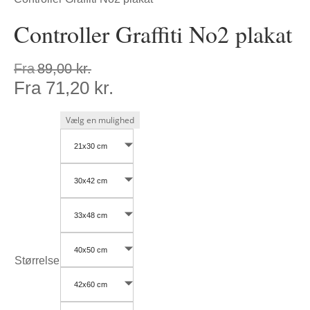
Controller Graffiti No2 plakat
Fra
89,00
kr.
Fra
71,20
kr.
21x30 cm
30x42 cm
33x48 cm
40x50 cm
Størrelse
42x60 cm