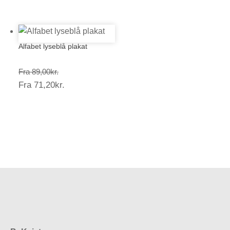
71,20kr.
Alfabet lyseblå plakat
Prisinterval:
Fra
89,00
kr.
Prisinterval:
Fra
71,20
kr.
89,00kr.
71,20kr.