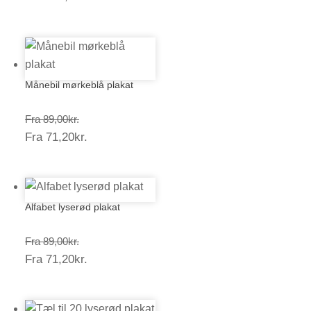
133,50kr.
Månebil mørkeblå plakat
Prisinterval:
Fra
89,00
kr.
Prisinterval:
Fra
71,20
kr.
89,00kr.
71,20kr.
Alfabet lyserød plakat
Prisinterval:
Fra
89,00
kr.
Prisinterval:
Fra
71,20
kr.
89,00kr.
71,20kr.