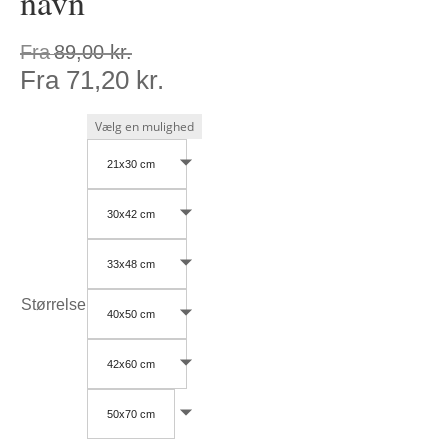
navn
Fra
89,00
kr.
Fra
71,20
kr.
21x30 cm
30x42 cm
33x48 cm
Størrelse
40x50 cm
42x60 cm
50x70 cm