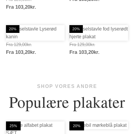
Prisinterval:
103,20kr.
Fra
103,20
kr.
129,00kr.
103,20kr.
20%
20%
Prisinterval:
Prisinterval:
Fra
129,00
kr.
Fra
129,00
kr.
Prisinterval:
Prisinterval:
Fra
103,20
kr.
129,00kr.
Fra
103,20
kr.
129,00kr.
103,20kr.
103,20kr.
SHOP VORES ANDRE
Populære plakater
25%
20%