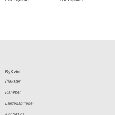
71,20kr.
71,20kr.
ByKvist
Plakater
Rammer
Lærredsbilleder
Kontakt os