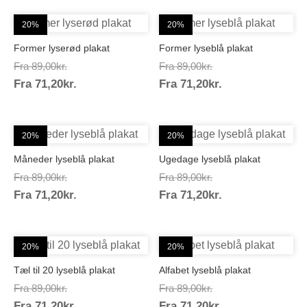
20%
20%
Former lyserød plakat
Former lyseblå plakat
Prisinterval:
Prisinterval:
Fra
89,00
kr.
Fra
89,00
kr.
Prisinterval:
Prisinterval:
Fra
71,20
kr.
89,00kr.
Fra
71,20
kr.
89,00kr.
71,20kr.
71,20kr.
20%
20%
Måneder lyseblå plakat
Ugedage lyseblå plakat
Prisinterval:
Prisinterval:
Fra
89,00
kr.
Fra
89,00
kr.
Prisinterval:
Prisinterval:
Fra
71,20
kr.
89,00kr.
Fra
71,20
kr.
89,00kr.
71,20kr.
71,20kr.
20%
20%
Tæl til 20 lyseblå plakat
Alfabet lyseblå plakat
Prisinterval:
Prisinterval:
Fra
89,00
kr.
Fra
89,00
kr.
Prisinterval:
Prisinterval:
Fra
71,20
kr.
89,00kr.
Fra
71,20
kr.
89,00kr.