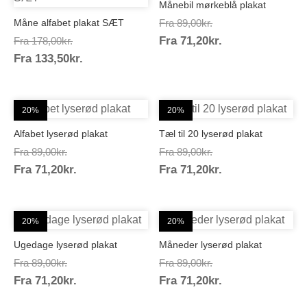
Månebil mørkeblå plakat
Prisinterval:
Måne alfabet plakat SÆT
Fra
89,00
kr.
Prisinterval:
Prisinterval:
Fra
71,20
kr.
89,00kr.
Fra
178,00
kr.
Prisinterval:
71,20kr.
Fra
133,50
kr.
178,00kr.
133,50kr.
20%
20%
Alfabet lyserød plakat
Tæl til 20 lyserød plakat
Prisinterval:
Prisinterval:
Fra
89,00
kr.
Fra
89,00
kr.
Prisinterval:
Prisinterval:
Fra
71,20
kr.
89,00kr.
Fra
71,20
kr.
89,00kr.
71,20kr.
71,20kr.
20%
20%
Ugedage lyserød plakat
Måneder lyserød plakat
Prisinterval:
Prisinterval:
Fra
89,00
kr.
Fra
89,00
kr.
Prisinterval:
Prisinterval:
Fra
71,20
kr.
89,00kr.
Fra
71,20
kr.
89,00kr.
71,20kr.
71,20kr.