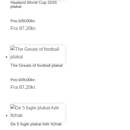
Haaland World Cup 2026
plakat
Prisinterval:
Fra
109,00
kr.
Prisinterval:
Fra
87,20
kr.
109,00kr.
87,20kr.
The Greats of football plakat
Prisinterval:
Fra
109,00
kr.
Prisinterval:
Fra
87,20
kr.
109,00kr.
87,20kr.
De 5 fugle plakat Adir Itzhak