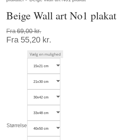
Beige Wall art No1 plakat
Fra
69,00
kr.
Fra
55,20
kr.
15x21 cm
21x30 cm
30x42 cm
33x48 cm
Størrelse
40x50 cm