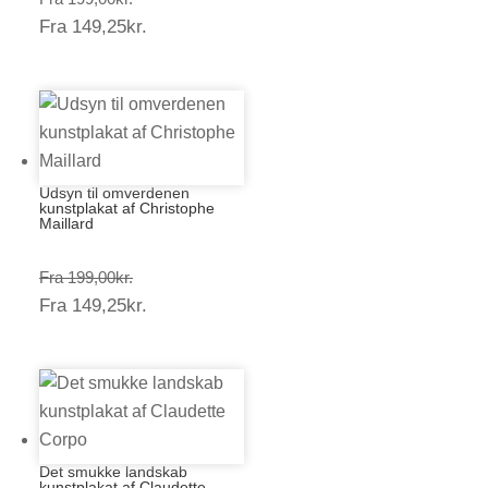
Prisinterval:
Fra
149,25
kr.
199,00kr.
149,25kr.
Udsyn til omverdenen
kunstplakat af Christophe
Maillard
Prisinterval:
Fra
199,00
kr.
Prisinterval:
Fra
149,25
kr.
199,00kr.
149,25kr.
Det smukke landskab
kunstplakat af Claudette