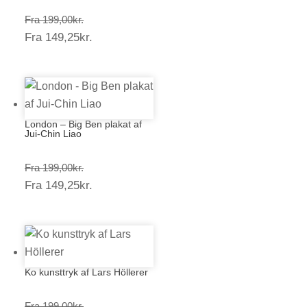
Prisinterval:
Fra
199,00
kr.
Prisinterval:
Fra
149,25
kr.
199,00kr.
149,25kr.
London – Big Ben plakat af
Jui-Chin Liao
Prisinterval:
Fra
199,00
kr.
Prisinterval:
Fra
149,25
kr.
199,00kr.
149,25kr.
Ko kunsttryk af Lars Höllerer
Prisinterval:
Fra
199,00
kr.