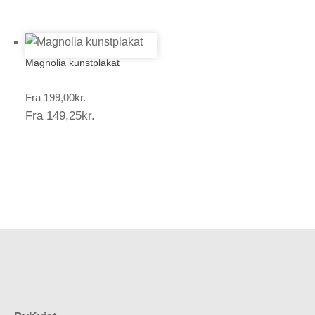
149,25kr.
Magnolia kunstplakat
Prisinterval:
Fra
199,00
kr.
Prisinterval:
Fra
149,25
kr.
199,00kr.
149,25kr.