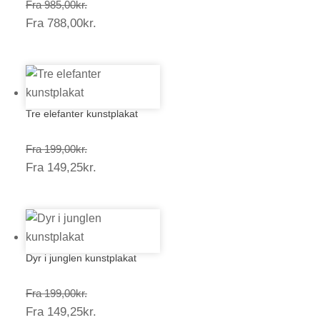
Prisinterval:
Fra
985,00
kr.
Prisinterval:
Fra
788,00
kr.
985,00kr.
788,00kr.
Tre elefanter kunstplakat
Prisinterval:
Fra
199,00
kr.
Prisinterval:
Fra
149,25
kr.
199,00kr.
149,25kr.
Dyr i junglen kunstplakat
Prisinterval:
Fra
199,00
kr.
Prisinterval:
Fra
149,25
kr.
199,00kr.