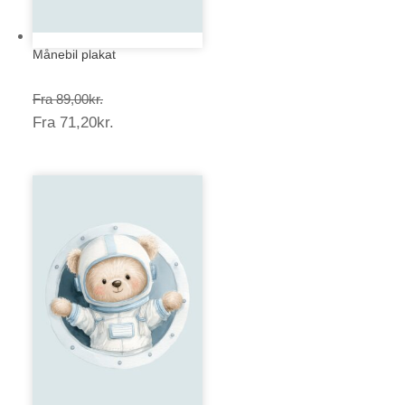
Månebil plakat
Prisinterval:
Fra
89,00
kr.
Prisinterval:
Fra
71,20
kr.
89,00kr.
71,20kr.