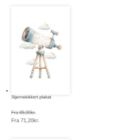
Stjernekikkert plakat
Prisinterval:
Fra
89,00
kr.
Prisinterval:
Fra
71,20
kr.
89,00kr.
71,20kr.