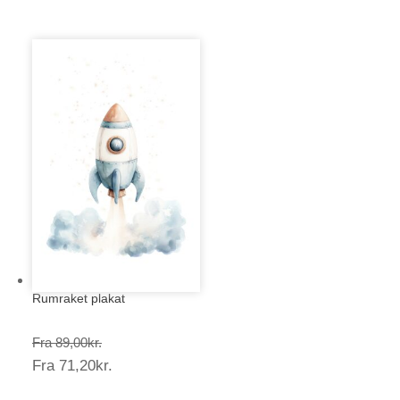
282,00kr.
Rumraket plakat
Prisinterval:
Fra
89,00
kr.
Prisinterval:
Fra
71,20
kr.
89,00kr.
71,20kr.