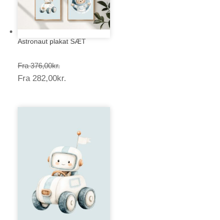
Astronaut plakat SÆT
Prisinterval:
Fra
376,00
kr.
Prisinterval:
Fra
282,00
kr.
376,00kr.
282,00kr.