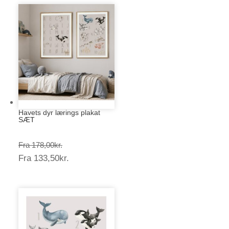
Havets dyr lærings plakat
SÆT
Prisinterval:
Fra
178,00
kr.
Prisinterval:
Fra
133,50
kr.
178,00kr.
133,50kr.