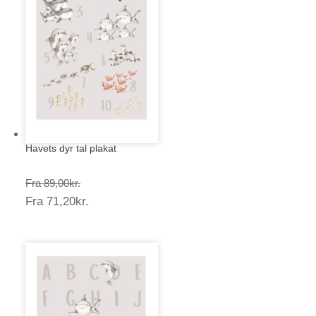
Havets dyr tal plakat
Prisinterval:
Fra
89,00
kr.
Prisinterval:
Fra
71,20
kr.
89,00kr.
71,20kr.