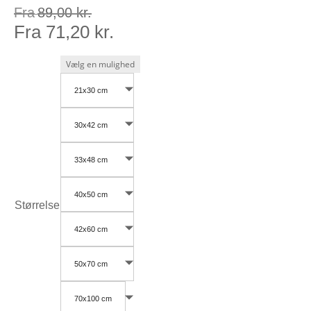
Fra
89,00
kr.
Fra
71,20
kr.
21x30 cm
30x42 cm
33x48 cm
40x50 cm
Størrelse
42x60 cm
50x70 cm
70x100 cm