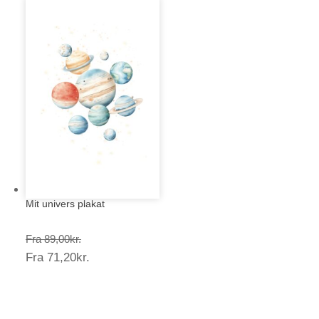
Mit univers plakat
Prisinterval:
Fra
89,00
kr.
Prisinterval:
Fra
71,20
kr.
89,00kr.
71,20kr.