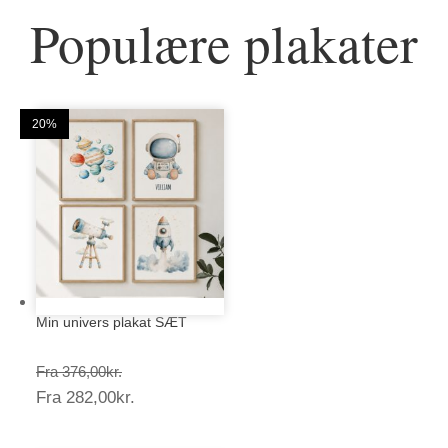
Populære plakater
25%
25%
20%
20%
25%
20%
20%
20%
25%
20%
20%
20%
Min univers plakat SÆT
Prisinterval:
Fra
376,00
kr.
Prisinterval:
Fra
282,00
kr.
376,00kr.
282,00kr.