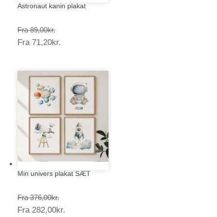
Astronaut kanin plakat
Prisinterval:
Fra
89,00
kr.
Prisinterval:
Fra
71,20
kr.
89,00kr.
71,20kr.
Min univers plakat SÆT
Prisinterval:
Fra
376,00
kr.
Prisinterval:
Fra
282,00
kr.
376,00kr.