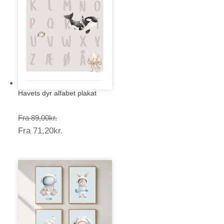
Havets dyr alfabet plakat
Prisinterval:
Fra
89,00
kr.
Prisinterval:
Fra
71,20
kr.
89,00kr.
71,20kr.