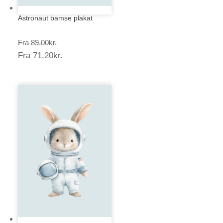
Astronaut bamse plakat
Prisinterval:
Fra
89,00
kr.
Prisinterval:
Fra
71,20
kr.
89,00kr.
71,20kr.