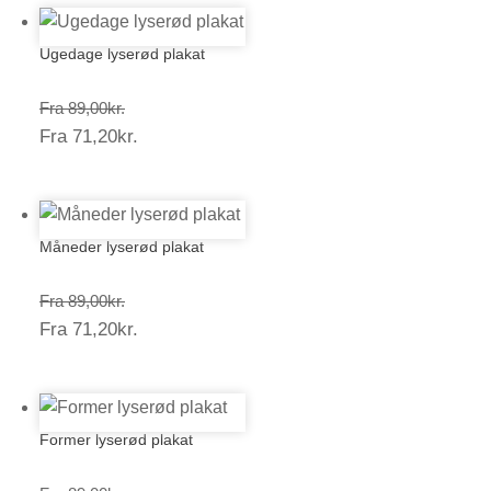
Ugedage lyserød plakat
Prisinterval:
Fra
89,00
kr.
Prisinterval:
Fra
71,20
kr.
89,00kr.
71,20kr.
Måneder lyserød plakat
Prisinterval:
Fra
89,00
kr.
Prisinterval:
Fra
71,20
kr.
89,00kr.
71,20kr.
Former lyserød plakat