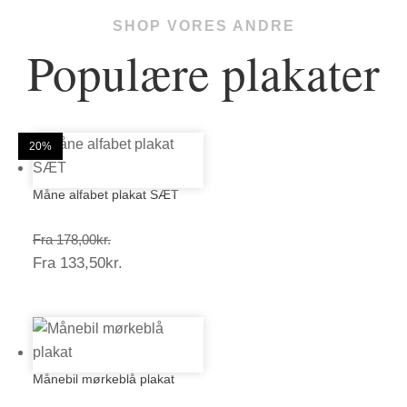
SHOP VORES ANDRE
Populære plakater
25%
20%
20%
20%
20%
20%
20%
20%
20%
20%
20%
20%
Måne alfabet plakat SÆT
Prisinterval:
Fra
178,00
kr.
Prisinterval:
Fra
133,50
kr.
178,00kr.
133,50kr.
Månebil mørkeblå plakat