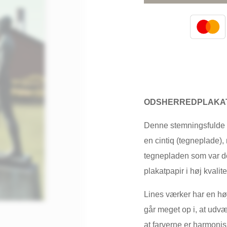
ODSHERREDPLAKAT
Denne stemningsfulde by
en cintiq (tegneplade),
tegnepladen som var det
plakatpapir i høj kvalite
Lines værker har en hø
går meget op i, at udvæl
at farverne er harmoni