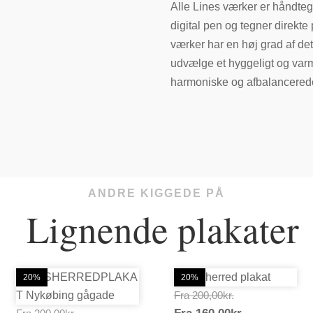
Alle Lines værker er håndte
digital pen og tegner direkt
værker har en høj grad af de
udvælge et hyggeligt og varmt 
harmoniske og afbalancered
ANDRE KIGGEDE PÅ
Lignende plakater
20%
20%
Prisinterval:
Fra
200,00
kr.
Prisinterval:
Prisinterval:
200,00kr.