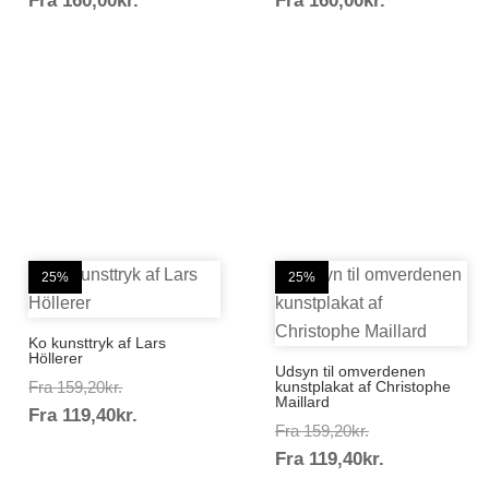
Fra
160,00
kr.
Fra
160,00
kr.
160,00kr.
160,00kr.
25%
25%
Ko kunsttryk af Lars
Höllerer
Udsyn til omverdenen
Prisinterval:
Fra
159,20
kr.
kunstplakat af Christophe
Maillard
Prisinterval:
Fra
119,40
kr.
159,20kr.
Prisinterval:
Fra
159,20
kr.
119,40kr.
Prisinterval
Fra
119,40
kr.
159,20kr.
119,40kr.