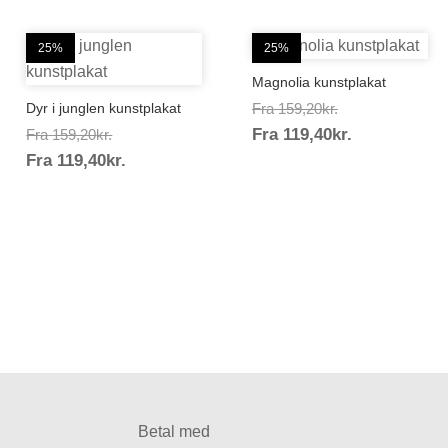
25%
25%
Magnolia kunstplakat
Prisinterval:
Dyr i junglen kunstplakat
Fra
159,20
kr.
Prisinterval
Prisinterval:
Fra
119,40
kr.
159,20kr.
Fra
159,20
kr.
Prisinterval:
119,40kr.
Fra
119,40
kr.
159,20kr.
119,40kr.
Betal med