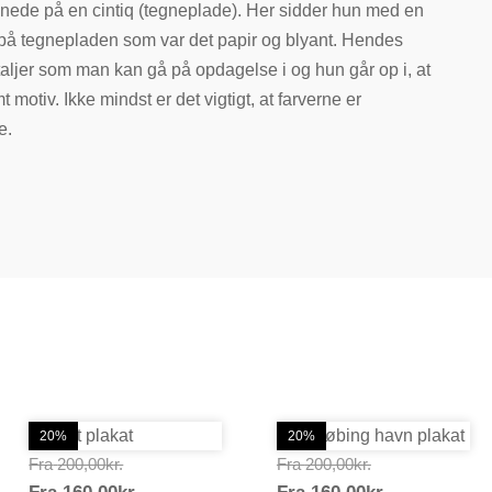
gnede på en cintiq (tegneplade). Her sidder hun med en
e på tegnepladen som var det papir og blyant. Hendes
taljer som man kan gå på opdagelse i og hun går op i, at
motiv. Ikke mindst er det vigtigt, at farverne er
e.
20%
20%
Prisinterval:
Prisinterval:
Fra
200,00
kr.
Fra
200,00
kr.
Prisinterval:
Prisinterval
200,00kr.
200,00kr.