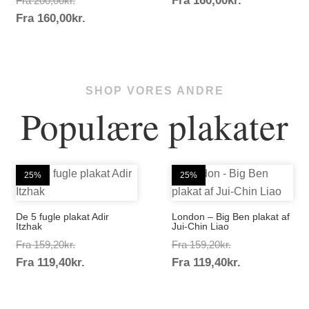
Fra
160,00
kr.
Fra
200,00
kr.
Prisinterval:
160,00kr.
Fra
160,00
kr.
200,00kr.
160,00kr.
SHOP VORES ANDRE
Populære plakater
25%
25%
De 5 fugle plakat Adir
London – Big Ben plakat af
Itzhak
Jui-Chin Liao
Prisinterval:
Prisinterval:
Fra
159,20
kr.
Fra
159,20
kr.
Prisinterval:
Prisinterval:
Fra
119,40
kr.
159,20kr.
Fra
119,40
kr.
159,20kr.
119,40kr.
119,40kr.