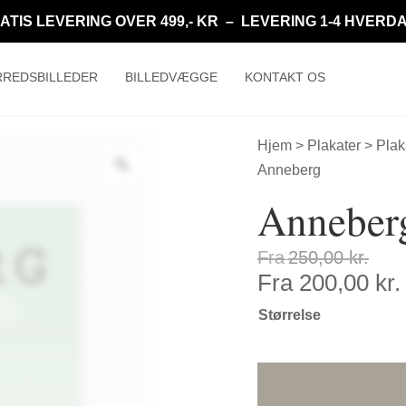
ATIS LEVERING OVER 499,- KR – LEVERING 1-4 HVERD
REDSBILLEDER
BILLEDVÆGGE
KONTAKT OS
Hjem
>
Plakater
>
Plak
Anneberg
Anneber
Fra
250,00
kr.
Fra
200,00
kr.
Størrelse