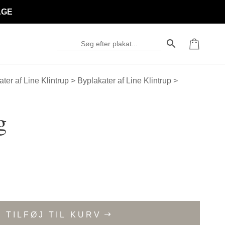
AGE
ater af Line Klintrup
>
Byplakater af Line Klintrup
>
g
TILFØJ TIL KURV