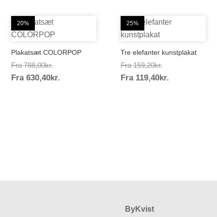
20%
25%
Plakatsæt COLORPOP
Tre elefanter kunstplakat
Prisinterval:
Prisinterval:
Fra
788,00
kr.
Fra
159,20
kr.
Prisinterval:
Prisinterval:
Fra
630,40
kr.
788,00kr.
Fra
119,40
kr.
159,20kr.
630,40kr.
119,40kr.
ByKvist