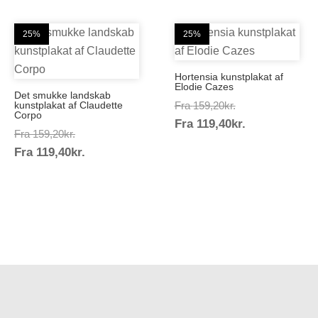
25%
25%
Hortensia kunstplakat af
Elodie Cazes
Det smukke landskab
Prisinterval:
kunstplakat af Claudette
Fra
159,20
kr.
Corpo
Prisinterval:
Fra
119,40
kr.
159,20kr.
Prisinterval:
Fra
159,20
kr.
119,40kr.
Prisinterval:
Fra
119,40
kr.
159,20kr.
119,40kr.