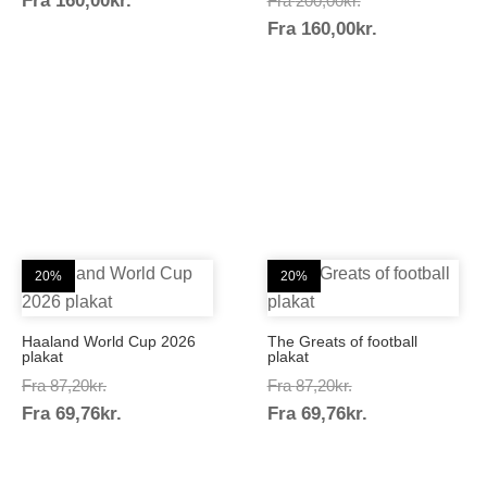
Fra
160,00
kr.
Fra
200,00
kr.
160,00kr.
Prisinterval:
Fra
160,00
kr.
200,00kr.
160,00kr.
20%
20%
Haaland World Cup 2026
The Greats of football
plakat
plakat
Prisinterval:
Prisinterval:
Fra
87,20
kr.
Fra
87,20
kr.
Prisinterval:
Prisinterval:
Fra
69,76
kr.
87,20kr.
Fra
69,76
kr.
87,20kr.
69,76kr.
69,76kr.