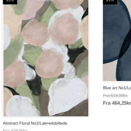
25%
25%
Blue art No1/L
P
Fra
619,00
kr.
Fra
464,25
kr
6
Abstract Floral No2/Lærredsbillede
Prisinterval:
Fra
419,00
kr.