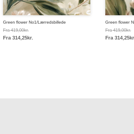
Green flower No1/Lærredsbillede
Green flower N
Prisinterval:
P
Fra
419,00
kr.
Fra
419,00
kr.
Prisinterval:
Fra
314,25
kr.
419,00kr.
Fra
314,25
kr
4
314,25kr.