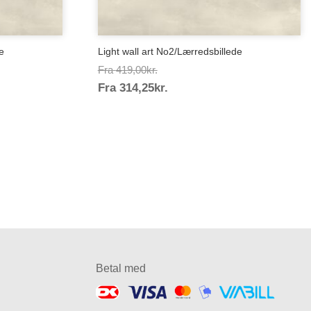
de
Light wall art No2/Lærredsbillede
Prisinterval:
Fra
419,00
kr.
Prisinterval:
Fra
314,25
kr.
419,00kr.
314,25kr.
Betal med