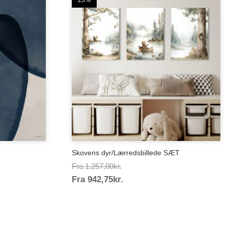
25%
Skovens dyr/Lærredsbillede SÆT
Prisinterval:
Fra
1.257,00
kr.
Prisinterval:
Fra
942,75
kr.
1.257,00kr.
942,75kr.