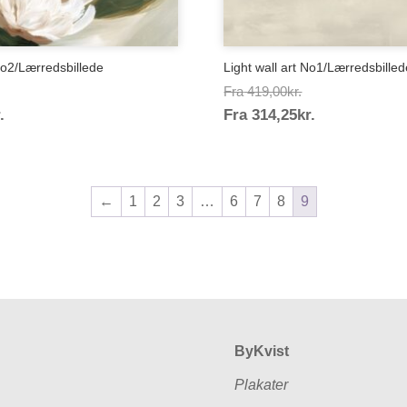
o2/Lærredsbillede
Light wall art No1/Lærredsbille
risinterval:
Prisinterval:
Fra
419,00
kr.
Prisinterval:
Prisinterval:
.
19,00kr.
Fra
314,25
kr.
419,00kr.
314,25kr.
314,25kr.
←
1
2
3
…
6
7
8
9
ByKvist
Plakater